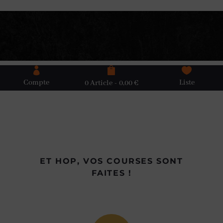



Compte
Liste
0 Article
0,00 €
ET HOP, VOS COURSES SONT
FAITES !