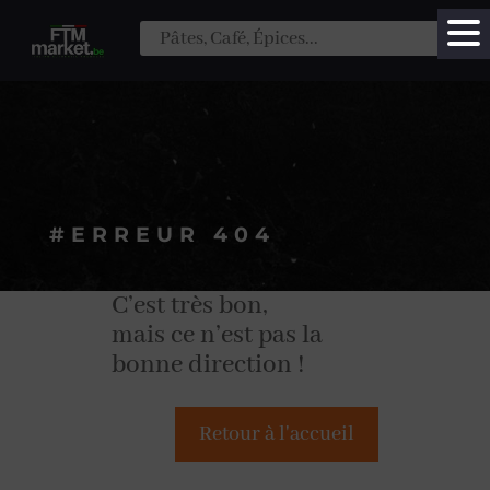
#ERREUR 404
C’est très bon,
mais ce n’est pas la
bonne direction !
Retour à l'accueil