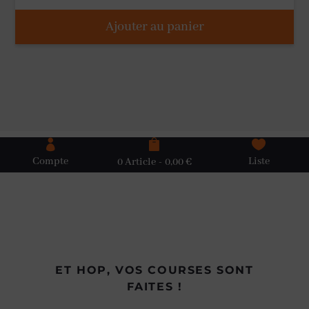
Ajouter au panier



Compte
Liste
0 Article
0,00 €
ET HOP, VOS COURSES SONT
FAITES !