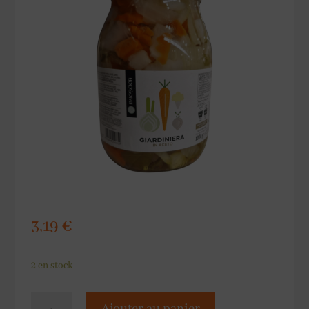
3,19
€
2 en stock
quantité