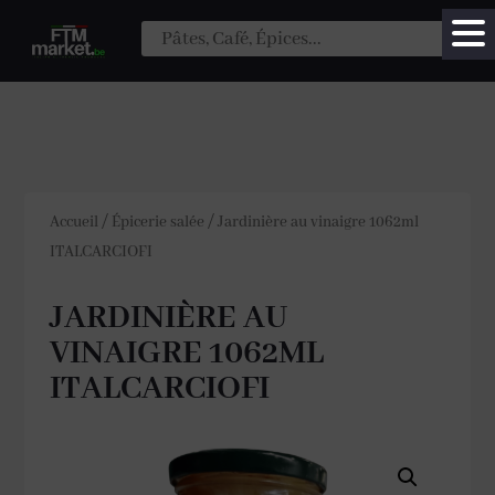
Accueil
/
Épicerie salée
/
Jardinière au vinaigre 1062ml
ITALCARCIOFI
JARDINIÈRE AU
VINAIGRE 1062ML
ITALCARCIOFI