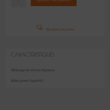
Ajouter au panier
de
Jardinière
au
vinaigre
Ajouter à ma liste
1062ml
ITALCARCIOFI
CARACTÉRISTIQUES
Mélange de divers légumes.
Idéal pour l’apéritif.