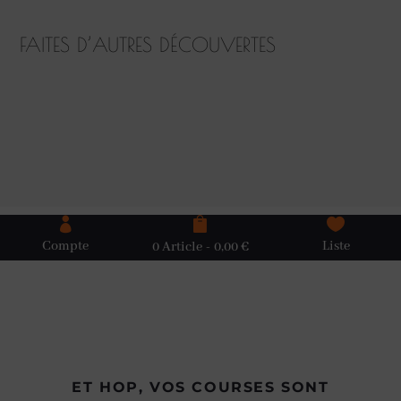
FAITES D’AUTRES DÉCOUVERTES



Compte
Liste
0 Article
0,00 €
ET HOP, VOS COURSES SONT