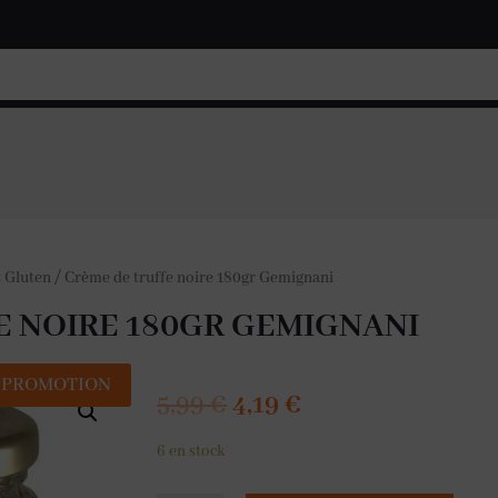
 Gluten
/
Crème de truffe noire 180gr Gemignani
E NOIRE 180GR GEMIGNANI
PROMOTION
5,99
€
4,19
€
6 en stock