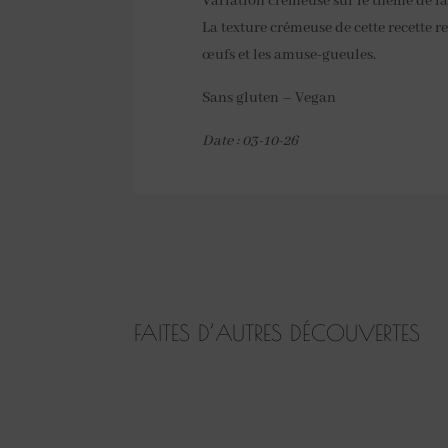
Variation crémeuse sur le thème de la
La texture crémeuse de cette recette r
œufs et les amuse-gueules.
Sans gluten – Vegan
Date : 03-10-26
FAITES D’AUTRES DÉCOUVERTES