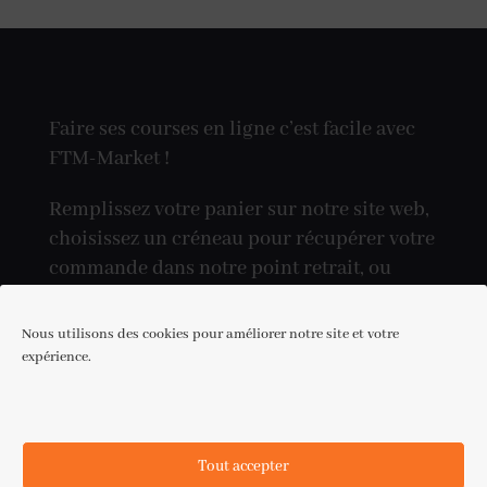
Faire ses courses en ligne c’est facile avec
FTM-Market !
Remplissez votre panier sur notre site web,
choisissez un créneau pour récupérer votre
commande dans notre point retrait, ou
réceptionnez-la directement à votre
domicile.
Nous utilisons des cookies pour améliorer notre site et votre
expérience.
Besoin d'assistance ?
Tout accepter