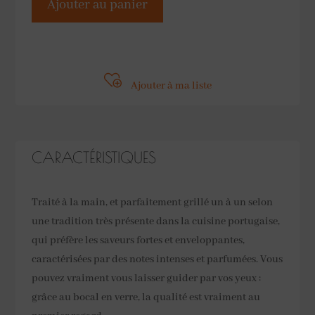
Ajouter au panier
de
Filets
de
thon
Ajouter à ma liste
grillés
à
l'huile
d'olive
CARACTÉRISTIQUES
As
Do
Traité à la main, et parfaitement grillé un à un selon
Mar
une tradition très présente dans la cuisine portugaise,
150gr
qui préfère les saveurs fortes et enveloppantes,
caractérisées par des notes intenses et parfumées. Vous
pouvez vraiment vous laisser guider par vos yeux :
grâce au bocal en verre, la qualité est vraiment au