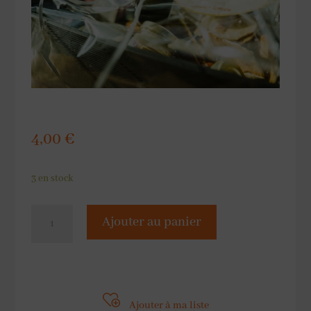
4,00
€
3 en stock
quantité
Ajouter au panier
de
Panier
cadeau
Ajouter à ma liste